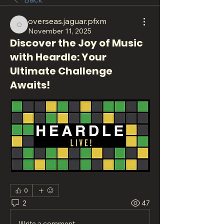
overseas.jaguar.pfxm
overseas.jaguar.pfxm
November 11, 2025
Discover the Joy of Music
with Heardle: Your
Ultimate Challenge
Awaits!
0
2
47
Write a comment...