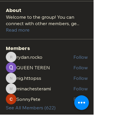
About
Welcome to the group! You can
connect with other members, ge
...
Read more
Members
rydan.rocko
Follow
rydan.rocko
QUEEN TEREN
Follow
nig.httopss
Follow
nig.httopss
minachesterami
Follow
minachesterami
SonnyPete
Follow
See All Members (622)