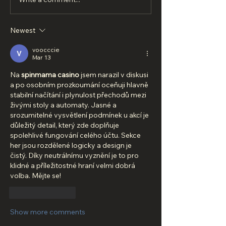
Newest
voocccie
Mar 13
Na 
spinmama casino
 jsem narazil v diskusi 
a po osobním prozkoumání oceňuji hlavně 
stabilní načítání i plynulost přechodů mezi 
živými stoly a automaty. Jasné a 
srozumitelné vysvětlení podmínek u akcí je 
důležitý detail, který zde doplňuje 
spolehlivé fungování celého účtu. Sekce 
her jsou rozdělené logicky a design je 
čistý. Díky neutrálnímu vyznění je to pro 
klidné a příležitostné hraní velmi dobrá 
volba. Mějte se!
Like
Reply
Show more comments