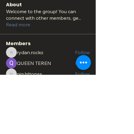
About
Welcome to the group! You can
connect with other members, ge
...
Read more
Members
rydan.rocko
Follow
rydan.rocko
QUEEN TEREN
Follow
nig.httopss
Follow
nig.httopss
minachesterami
Follow
minachesterami
SonnyPete
Follow
See All Members (620)