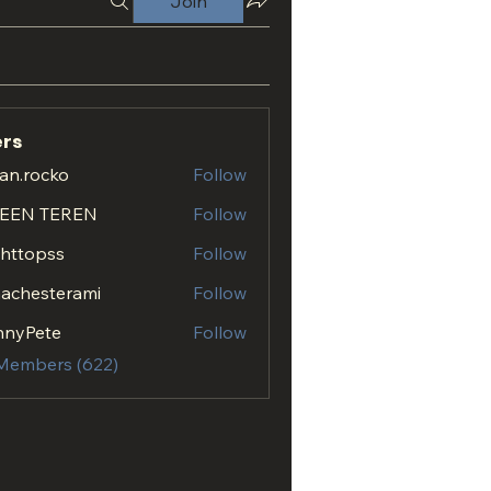
Join
rs
an.rocko
Follow
ocko
EEN TEREN
Follow
.httopss
Follow
opss
achesterami
Follow
esterami
nnyPete
Follow
 Members (622)