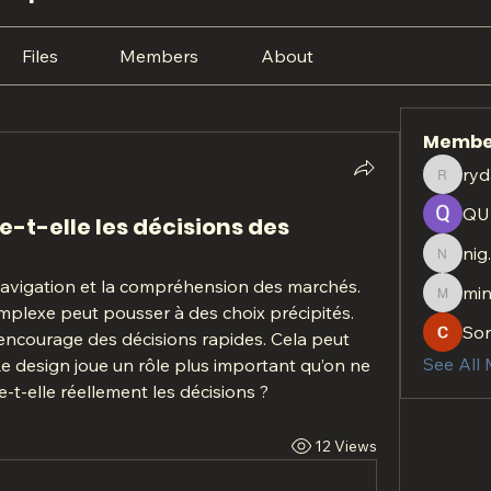
Files
Members
About
Membe
ryd
rydan.r
QU
-t-elle les décisions des
nig
nig.htt
a navigation et la compréhension des marchés. 
min
minach
mplexe peut pousser à des choix précipités. 
So
 encourage des décisions rapides. Cela peut 
See All
. Le design joue un rôle plus important qu’on ne 
-t-elle réellement les décisions ?
12 Views