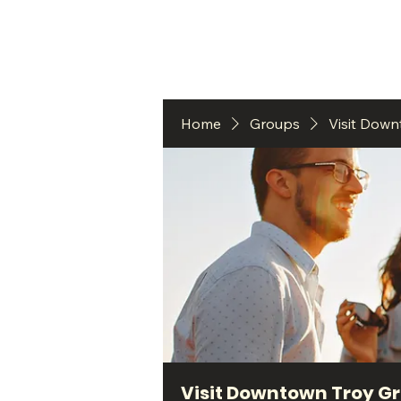
HO
Home
Groups
Visit Dow
Visit Downtown Troy G