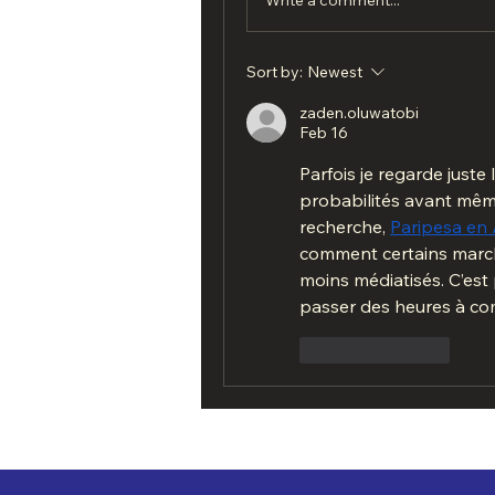
Sort by:
Newest
zaden.oluwatobi
Feb 16
Parfois je regarde juste
probabilités avant même
recherche, 
Paripesa en 
comment certains marché
moins médiatisés. C’est
passer des heures à co
Like
Reply