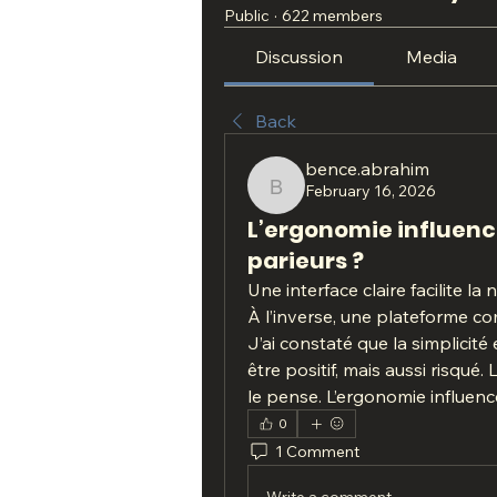
Public
·
622 members
Discussion
Media
Back
bence.abrahim
February 16, 2026
bence.abrahim
L’ergonomie influence
parieurs ?
Une interface claire facilite l
À l’inverse, une plateforme co
J’ai constaté que la simplicité
être positif, mais aussi risqué
le pense. L’ergonomie influence
0
1 Comment
Write a comment...