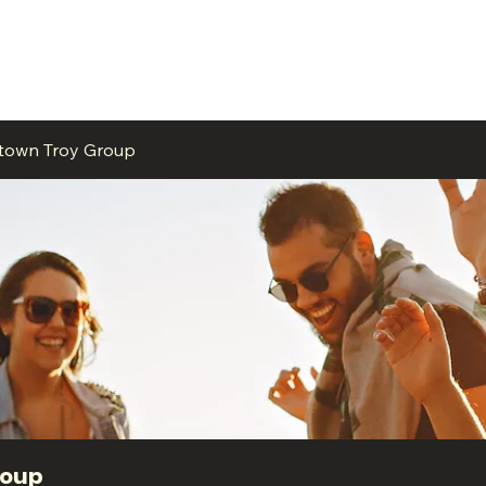
ME
EVENTS
BUSINESSES
FOR RENT
RESOURCES
ntown Troy Group
roup