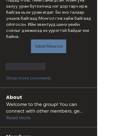
Надад ч бас тийм санагдсан. Ялангуяа 
залуу уран бүтээлчид нэг дор гарч ирж 
байгаа нь их урам өгдөг. Би энэ талаар 
уншиж байгаад Монгол гэж хайж байгаад 
ойлгосон. Ийм эвентүүд шинэ үеийн 
соёлыг дэмжихэд их үүрэгтэй байдаг юм 
байна.
1xbet Монгол
Like
Reply
Show more comments
About
Welcome to the group! You can
connect with other members, ge
...
Read more