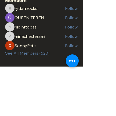
Members
rydan.rocko
Follow
rydan.rocko
QUEEN TEREN
Follow
nig.httopss
Follow
nig.httopss
minachesterami
Follow
minachesterami
SonnyPete
Follow
See All Members (620)