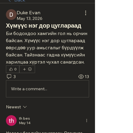
Duke Evan
May 13, 2026
Хүмүүс нэг дор цуглараад
Би бодохдоо хамгийн гол нь орчин 
байсан. Хүмүүс нэг дор цуглараад 
өөрсдөө уур амьсгалыг бүрдүүлж 
байсан. Тайзнаас гадна хүмүүсийн 
харилцаа хүртэл чухал санагдсан.
0
3
13
Write a comment...
Newest
th bes
May 14