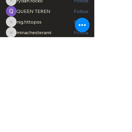
rydan.rocko
Follow
rydan.rocko
QUEEN TEREN
Follow
nig.httopss
Follow
nig.httopss
minachesterami
Follow
minachesterami
SonnyPete
Follow
See All Members (619)