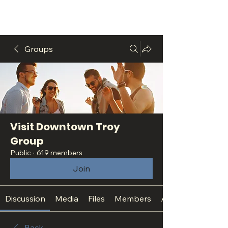
Groups
Visit Downtown Troy
Group
Public
·
619 members
Join
Discussion
Media
Files
Members
About
Back