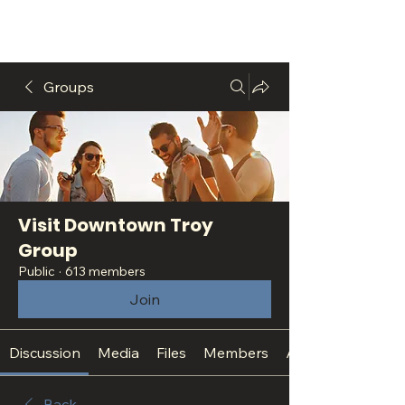
Groups
Visit Downtown Troy
Group
Public
·
613 members
Join
Discussion
Media
Files
Members
About
Back