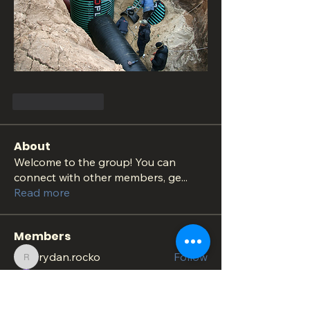
Like
Reply
About
Welcome to the group! You can
connect with other members, ge
...
Read more
Members
rydan.rocko
Follow
rydan.rocko
QUEEN TEREN
Follow
nig.httopss
Follow