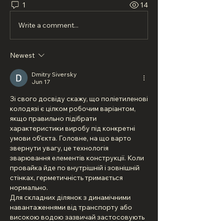
1
14
Write a comment...
Newest
Dmitry Siversky
Jun 17
Зі свого досвіду скажу, що поліетиленові 
колодязі є цілком робочим варіантом, 
якщо правильно підібрати 
характеристики виробу під конкретні 
умови об'єкта. Головне, на що варто 
звернути увагу, це технологія 
зварювання елементів конструкції. Коли 
провайка йде по внутрішній і зовнішній 
стінках, герметичність тримається 
нормально.
Для складних ділянок з динамічними 
навантаженнями від транспорту або 
високою водою зазвичай застосовують 