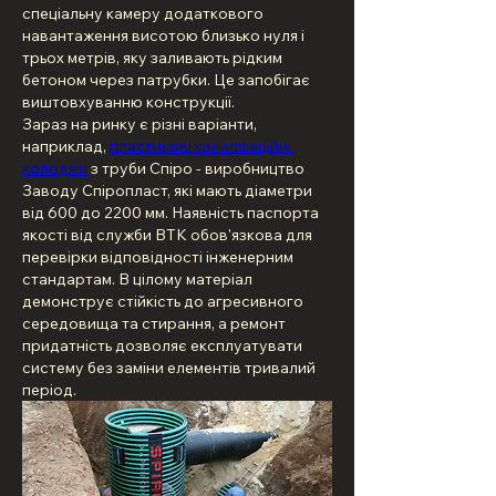
спеціальну камеру додаткового 
навантаження висотою близько нуля і 
трьох метрів, яку заливають рідким 
бетоном через патрубки. Це запобігає 
виштовхуванню конструкції.
Зараз на ринку є різні варіанти, 
наприклад, 
пластикові каналізаційні 
колодязі
 з труби Спіро - виробництво 
Заводу Спіропласт, які мають діаметри 
від 600 до 2200 мм. Наявність паспорта 
якості від служби ВТК обов'язкова для 
перевірки відповідності інженерним 
стандартам. В цілому матеріал 
демонструє стійкість до агресивного 
середовища та стирання, а ремонт 
придатність дозволяє експлуатувати 
систему без заміни елементів тривалий 
період.