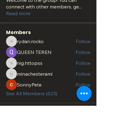
Welcome to the group! You can
connect with other members, ge
...
Read more
Members
rydan.rocko
Follow
rydan.rocko
QUEEN TEREN
Follow
nig.httopss
Follow
nig.httopss
minachesterami
Follow
minachesterami
SonnyPete
Follow
See All Members (623)