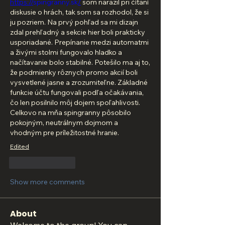
https://
spingranny.sk
/
 som narazil pri čítaní 
diskusie o hrách, tak som sa rozhodol, že si 
ju pozriem. Na prvý pohľad sa mi dizajn 
zdal prehľadný a sekcie hier boli prakticky 
usporiadané. Prepínanie medzi automatmi 
a živými stolmi fungovalo hladko a 
načítavanie bolo stabilné. Potešilo ma aj to, 
že podmienky rôznych promo akcií boli 
vysvetlené jasne a zrozumiteľne. Základné 
funkcie účtu fungovali podľa očakávania, 
čo len posilnilo môj dojem spoľahlivosti. 
Celkovo na mňa spingranny pôsobilo 
pokojným, neutrálnym dojmom a 
vhodným pre príležitostné hranie.
Edited
Like
Reply
Show more comments
About