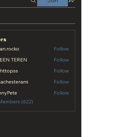
Join
rs
an.rocko
Follow
ocko
EEN TEREN
Follow
.httopss
Follow
opss
achesterami
Follow
esterami
nnyPete
Follow
 Members (622)