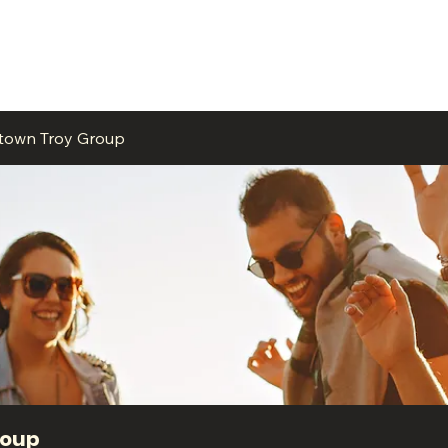
ME
EVENTS
BUSINESSES
FOR RENT
RESOURCES
ntown Troy Group
roup