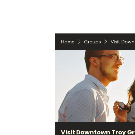
HO
Home
Groups
Visit Dow
Visit Downtown Troy G