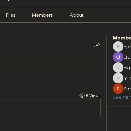
Files
Members
About
Membe
ryd
rydan.r
QU
ึงเซเรียอาเยอะมาก ยุคมาราโดน่า โรนัลโด้อ้วน
าพรีเมียร์ลีกทิ้งห่างหมดเลย ทั้งกระแสและคุณภาพ
nig
nig.htt
min
minach
So
8 Views
See All